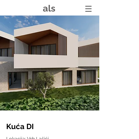
als
Kuća DI
Lokacija: Vrh Lašići