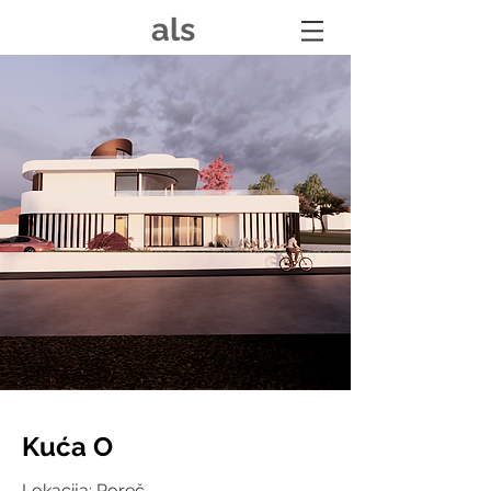
als
Kuća O
Lokacija: Poreč