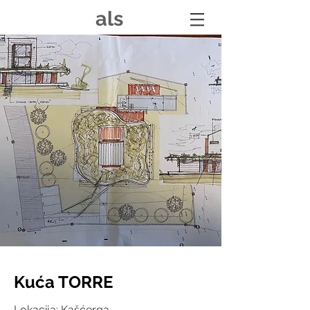
als
Kuća TORRE
Lokacija: Kašćerga